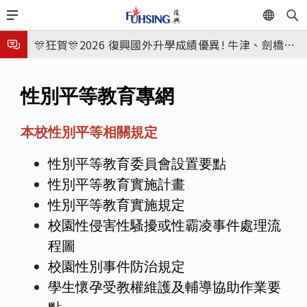
移
EN
🎉🎉🎉狂賀! 12望蘇同學榮錄MIT麻省理工學院，本校
至
主
連續兩年錄取世界第一學府！
🎊狂賀🎊2026 復興國外升學成績優異! 牛津、劍橋首
930
內
次雙星閃耀✨
115年校本部大學榜單再創佳績🎉，32％達醫學系錄
容
性別平等教育專網
取標準、62%達台大錄取標準。各組合4科60級分9人
8月3日 分科成績公布
🎊
臺北市2026城鎮韌性(防空)演習訂於8月13日(四) 14
本校性別平等相關規定
時30分至15時實施，全市人、車及各場所均須配合管
8月31日 開學日
性別平等教育委員會設置要點
制與避難演練，以免受罰。
🎉🎉🎉狂賀! 12望蘇同學榮錄MIT麻省理工學院，本校
性別平等教育實施計畫
性別平等教育實施規定
連續兩年錄取世界第一學府！
校園性侵害性騷擾或性霸凌事件處理流
程圖
校園性別事件防治規定
學生懷孕受教權維護及輔導協助作業要