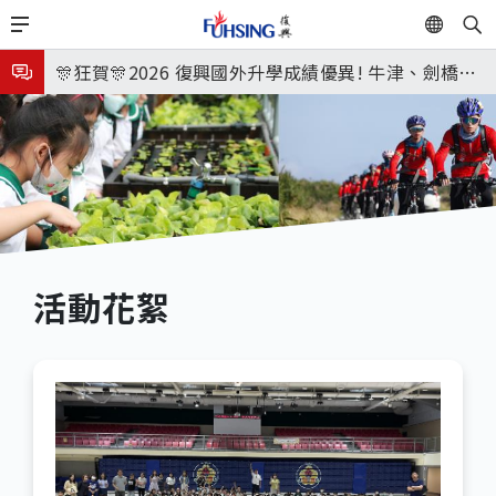
移
EN
🎉🎉🎉狂賀! 12望蘇同學榮錄MIT麻省理工學院，本校
至
主
連續兩年錄取世界第一學府！
🎊狂賀🎊2026 復興國外升學成績優異! 牛津、劍橋首
內
次雙星閃耀✨
115年校本部大學榜單再創佳績🎉，32％達醫學系錄
容
取標準、62%達台大錄取標準。各組合4科60級分9人
7月27日 中學暑輔開始
🎊
8月3日 分科成績公布
🎉🎉🎉狂賀! 12望蘇同學榮錄MIT麻省理工學院，本校
連續兩年錄取世界第一學府！
活動花絮