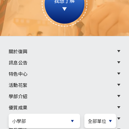
我想了解
頁
關於復興
尾
訊息公告
選
特色中心
單
活動花絮
學部介紹
優質成果
招生資訊