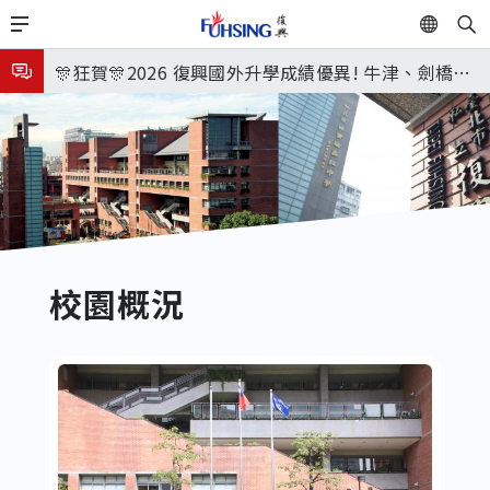
移
EN
🎉🎉🎉狂賀! 12望蘇同學榮錄MIT麻省理工學院，本校
至
主
連續兩年錄取世界第一學府！
🎊狂賀🎊2026 復興國外升學成績優異! 牛津、劍橋首
內
次雙星閃耀✨
115年校本部大學榜單再創佳績🎉，32％達醫學系錄
容
取標準、62%達台大錄取標準。各組合4科60級分9人
7月27日 中學暑輔開始
🎊
8月3日 分科成績公布
🎉🎉🎉狂賀! 12望蘇同學榮錄MIT麻省理工學院，本校
連續兩年錄取世界第一學府！
校園概況