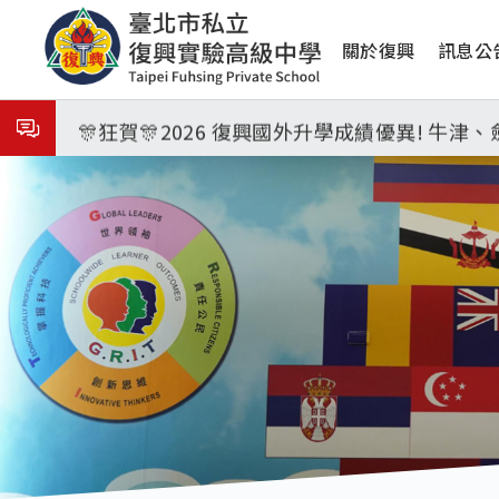
移
8月3日 分科成績公布
主
至
關於復興
訊息公
主
🎉🎉🎉狂賀! 12望蘇同學榮錄MIT麻省理
導
內
覽
容
🎊狂賀🎊2026 復興國外升學成績優異! 牛
115年校本部大學榜單再創佳績🎉，32％達醫
7月27日 中學暑輔開始
8月3日 分科成績公布
🎉🎉🎉狂賀! 12望蘇同學榮錄MIT麻省理