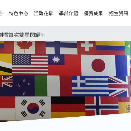
告
特色中心
活動花絮
學部介紹
優質成果
招生資訊
工學院，本校連續兩年錄取世界第一學府！
津、劍橋首次雙星閃耀✨
學系錄取標準、62%達台大錄取標準。各組合4科60級分9
工學院，本校連續兩年錄取世界第一學府！