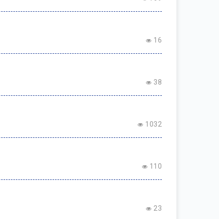
16
38
1032
110
23