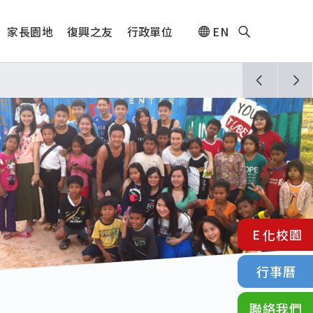
家長園地
復興之友
行政單位
EN
人🎊
E化校園
行事曆
聯絡我們