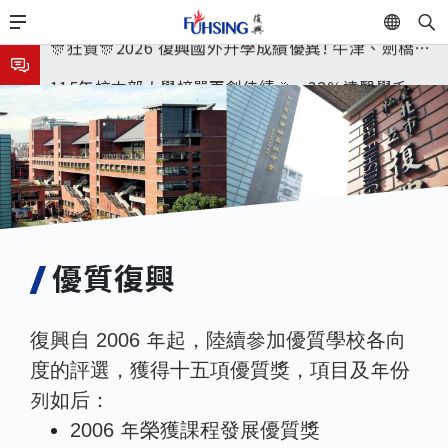
移
EN
連續兩年錄取世界第一學府！
🎊狂賀🎊2026 復興國外升學成績優異! 牛津、劍橋首
至
主
次雙星閃耀✨
115年校本部大學榜單再創佳績🎉，32％達醫學系錄
內
取標準、62%達台大錄取標準。各組合4科60級分9人
8月3日 分科成績公布
容
🎊
臺北市2026城鎮韌性(防空)演習訂於8月13日(四) 14
時30分至15時實施，全市人、車及各場所均須配合管
8月31日 開學日
制與避難演練，以免受罰。
🎉🎉🎉狂賀! 12望蘇同學榮錄MIT麻省理工學院，本校
連續兩年錄取世界第一學府！
優質復興
復興自 2006 年起，陸續參加優質學校各向
度的評選，獲得十五項優質獎，項目及年份
列如后：
2006 年榮獲課程發展優質獎