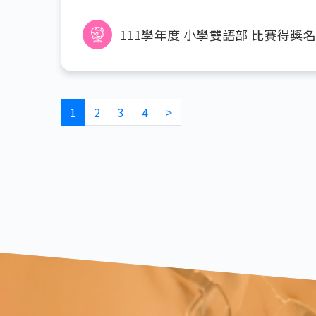
111學年度 小學雙語部 比賽得獎
Pagination
Previous page
下一頁
1
‹
2
3
4
>