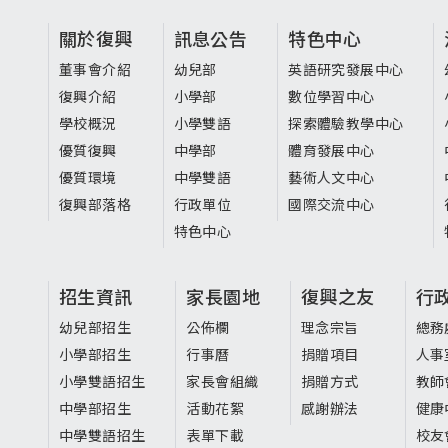
頁
關於復興
訊息公告
特色中心
尾
董事會介紹
幼兒部
英語研究發展中心
復興介紹
小學部
數位學習中心
選
學校概況
小學雙語
探索體驗教學中心
單
優質復興
中學部
體育發展中心
優質環境
中學雙語
藝術人文中心
復興部落格
行政單位
國際交流中心
特色中心
招生資訊
家長園地
復興之友
行
幼兒部招生
公佈欄
理念宗旨
總務
小學部招生
行事曆
捐贈項目
人事
小學雙語招生
家長會組織
捐贈方式
教師
中學部招生
活動花絮
感謝辦法
健康
中學雙語招生
表單下載
校友