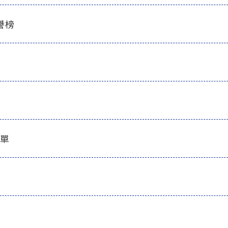
譽榜
名單