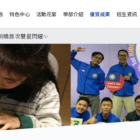
告
特色中心
活動花絮
學部介紹
優質成果
招生資訊
工學院，本校連續兩年錄取世界第一學府！
津、劍橋首次雙星閃耀✨
學系錄取標準、62%達台大錄取標準。各組合4科60級分9
日(四) 14時30分至15時實施，全市人、車及各場所均
工學院，本校連續兩年錄取世界第一學府！