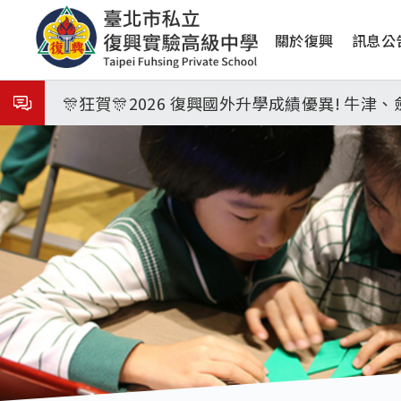
移
8月31日 開學日
主
至
關於復興
訊息公
主
🎉🎉🎉狂賀! 12望蘇同學榮錄MIT麻省理
導
內
覽
容
🎊狂賀🎊2026 復興國外升學成績優異! 牛
115年校本部大學榜單再創佳績🎉，32％達醫
8月3日 分科成績公布
臺北市2026城鎮韌性(防空)演習訂於8月13
8月31日 開學日
🎉🎉🎉狂賀! 12望蘇同學榮錄MIT麻省理