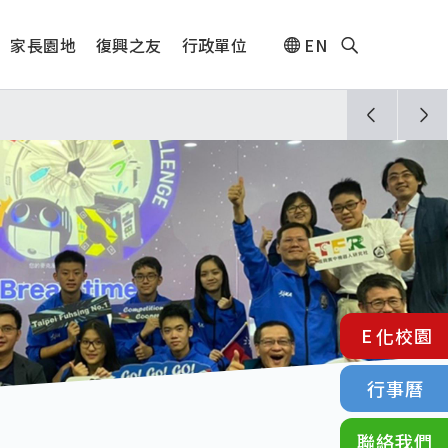
家長園地
復興之友
行政單位
EN
人🎊
須配合管制與避難演練，以免受罰。
E化校園
行事曆
聯絡我們