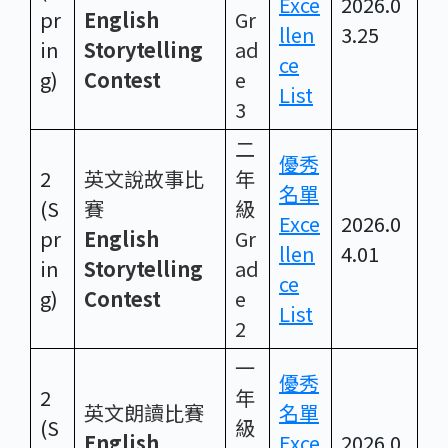
Exce
2026.0
pr
English
Gr
llen
3.25
in
Storytelling
ad
ce
g)
Contest
e
List
3
二
優秀
2
英文說故事比
年
名單
(S
賽
級
Exce
2026.0
pr
English
Gr
llen
4.01
in
Storytelling
ad
ce
g)
Contest
e
List
2
一
優秀
2
年
英文朗讀比賽
名單
(S
級
English
Exce
2026.0