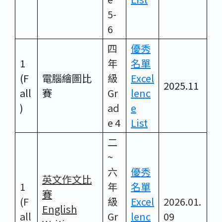
5-
6
四
優秀
1
年
名單
(F
電腦繪圖比
級
Excel
2025.11
all
賽
Gr
lenc
)
ad
e
e 4
List
二
~
六
優秀
英文作文比
1
年
名單
賽
(F
級
Excel
2026.01.
English
all
Gr
lenc
09