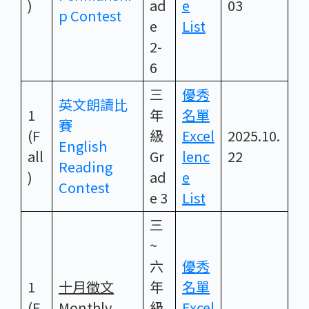
)
ad
e
03
p Contest
e
List
2-
6
三
優秀
英文朗讀比
1
年
名單
賽
(F
級
Excel
2025.10.
English
all
Gr
lenc
22
Reading
)
ad
e
Contest
e 3
List
三
~
六
優秀
1
十月徵文
年
名單
(F
Monthly
級
Excel