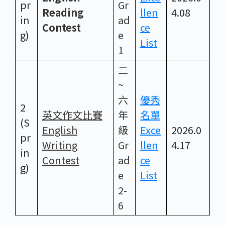
pr
Gr
Reading
llen
4.08
in
ad
Contest
ce
g)
e
List
1
二
~
六
優秀
2
英文作文比賽
年
名單
(S
English
級
Exce
2026.0
pr
Writing
Gr
llen
4.17
in
Contest
ad
ce
g)
e
List
2-
6