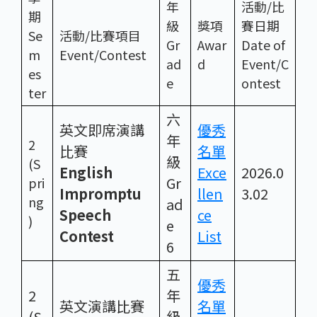
年
活動/比
期
級
獎項
賽日期
Se
活動/比賽項目
Gr
Awar
Date of
m
Event/Contest
ad
d
Event/C
es
e
ontest
ter
六
英文即席演講
優秀
年
2
比賽
名單
級
(S
English
Exce
2026.0
Gr
pri
Impromptu
llen
3.02
ng
ad
Speech
ce
)
e
Contest
List
6
五
優秀
2
年
英文演講比賽
名單
(S
級