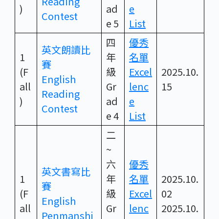
Reading
)
ad
e
Contest
e 5
List
四
優秀
英文朗讀比
1
年
名單
賽
(F
級
Excel
2025.10.
English
all
Gr
lenc
15
Reading
)
ad
e
Contest
e 4
List
二
~
六
優秀
英文書寫比
1
年
名單
2025.10.
賽
(F
級
Excel
02
English
all
Gr
lenc
2025.10.
Penmanshi