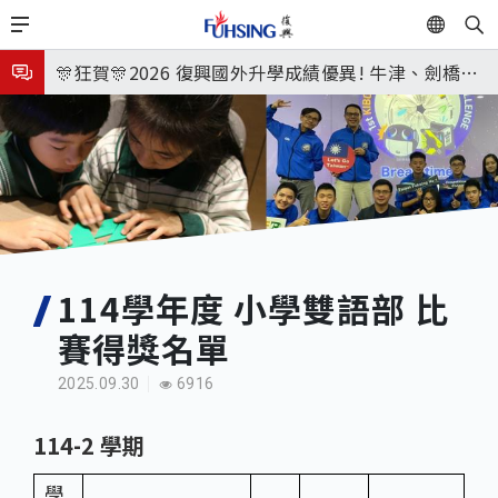
移
EN
🎉🎉🎉狂賀! 12望蘇同學榮錄MIT麻省理工學院，本校
至
主
連續兩年錄取世界第一學府！
🎊狂賀🎊2026 復興國外升學成績優異! 牛津、劍橋首
內
次雙星閃耀✨
115年校本部大學榜單再創佳績🎉，32％達醫學系錄
容
取標準、62%達台大錄取標準。各組合4科60級分9人
7月27日 中學暑輔開始
🎊
8月3日 分科成績公布
🎉🎉🎉狂賀! 12望蘇同學榮錄MIT麻省理工學院，本校
連續兩年錄取世界第一學府！
114學年度 小學雙語部 比
賽得獎名單
2025.09.30
6916
114-2 學期
學