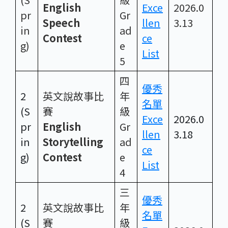
English
Exce
2026.0
pr
Gr
Speech
llen
3.13
in
ad
Contest
ce
g)
e
List
5
四
優秀
2
英文說故事比
年
名單
(S
賽
級
Exce
2026.0
pr
English
Gr
llen
3.18
in
Storytelling
ad
ce
g)
Contest
e
List
4
三
優秀
2
英文說故事比
年
名單
(S
賽
級