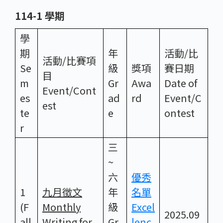
114-1 學期
學
期
年
活動/比
活動/比賽項
Se
級
獎項
賽日期
目
m
Gr
Awa
Date of
Event/Cont
es
ad
rd
Event/C
est
te
e
ontest
r
三
~
六
優秀
1
九月徵文
年
名單
(F
Monthly
級
Excel
2025.09
all
Writing for
Gr
lenc