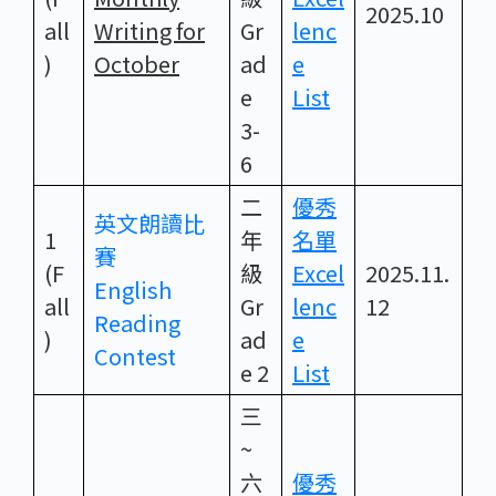
2025.10
all
Writing for
Gr
lenc
)
October
ad
e
e
List
3-
6
二
優秀
英文朗讀比
1
年
名單
賽
(F
級
Excel
2025.11.
English
all
Gr
lenc
12
Reading
)
ad
e
Contest
e 2
List
三
~
六
優秀