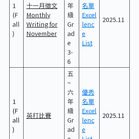
1
十一月徵文
年
名單
(F
Monthly
級
Excel
2025.11
all
Writing for
Gr
lenc
)
November
ad
e
e
List
3-
6
五
~
六
優秀
1
年
名單
(F
級
Excel
英打比賽
2025.11
all
Gr
lenc
)
ad
e
e
List