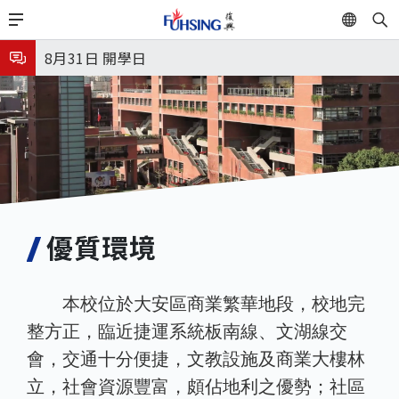
移
EN
🎊
臺北市2026城鎮韌性(防空)演習訂於8月13日(四) 14
至
主
時30分至15時實施，全市人、車及各場所均須配合管
8月31日 開學日
內
制與避難演練，以免受罰。
🎉🎉🎉狂賀! 12望蘇同學榮錄MIT麻省理工學院，本校
容
連續兩年錄取世界第一學府！
優質環境
本校位於大安區商業繁華地段，校地完
整方正，臨近捷運系統板南線、文湖線交
會，交通十分便捷，文教設施及商業大樓林
立，社會資源豐富，頗佔地利之優勢；社區