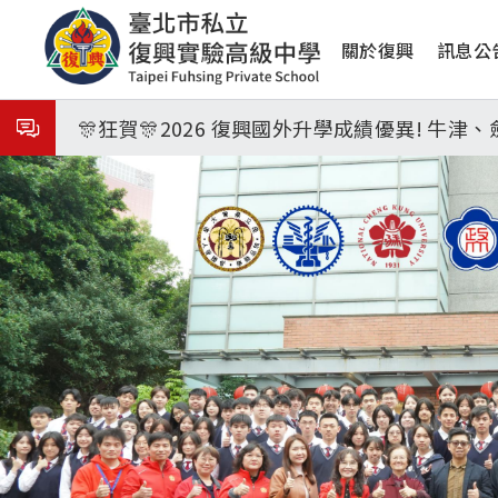
移
8月3日 分科成績公布
主
至
關於復興
訊息公
主
🎉🎉🎉狂賀! 12望蘇同學榮錄MIT麻省理
導
內
覽
容
🎊狂賀🎊2026 復興國外升學成績優異! 牛
115年校本部大學榜單再創佳績🎉，32％達醫
7月27日 中學暑輔開始
8月3日 分科成績公布
🎉🎉🎉狂賀! 12望蘇同學榮錄MIT麻省理