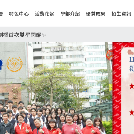
告
特色中心
活動花絮
學部介紹
優質成果
招生資訊
工學院，本校連續兩年錄取世界第一學府！
津、劍橋首次雙星閃耀✨
學系錄取標準、62%達台大錄取標準。各組合4科60級分9
工學院，本校連續兩年錄取世界第一學府！