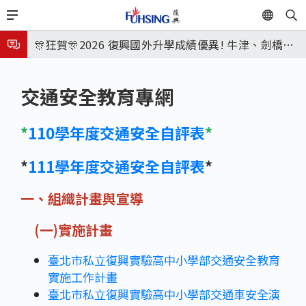
移
EN
🎉🎉🎉狂賀! 12望蘇同學榮錄MIT麻省理工學院，本校
至
主
連續兩年錄取世界第一學府！
🎊狂賀🎊2026 復興國外升學成績優異! 牛津、劍橋首
249
內
次雙星閃耀✨
115年校本部大學榜單再創佳績🎉，32％達醫學系錄
容
交通安全教育專網
取標準、62%達台大錄取標準。各組合4科60級分9人
8月3日 分科成績公布
🎊
臺北市2026城鎮韌性(防空)演習訂於8月13日(四) 14
*
110學年度交通安全自評表
*
時30分至15時實施，全市人、車及各場所均須配合管
8月31日 開學日
*
111學年度交通安全自評表
*
制與避難演練，以免受罰。
🎉🎉🎉狂賀! 12望蘇同學榮錄MIT麻省理工學院，本校
一、組織計畫與宣導
連續兩年錄取世界第一學府！
(一)實施計畫
臺北市私立復興實驗高中小學部交通安全教育
實施工作計畫
臺北市私立復興實驗高中小學部交通車安全演