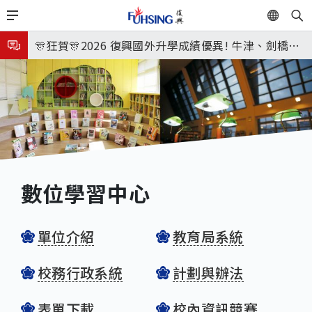
移
EN
🎉🎉🎉狂賀! 12望蘇同學榮錄MIT麻省理工學院，本校
至
主
連續兩年錄取世界第一學府！
🎊狂賀🎊2026 復興國外升學成績優異! 牛津、劍橋首
內
次雙星閃耀✨
115年校本部大學榜單再創佳績🎉，32％達醫學系錄
容
取標準、62%達台大錄取標準。各組合4科60級分9人
8月3日 分科成績公布
🎊
臺北市2026城鎮韌性(防空)演習訂於8月13日(四) 14
時30分至15時實施，全市人、車及各場所均須配合管
8月31日 開學日
制與避難演練，以免受罰。
🎉🎉🎉狂賀! 12望蘇同學榮錄MIT麻省理工學院，本校
數位學習中心
連續兩年錄取世界第一學府！
單位介紹
教育局系統
校務行政系統
計劃與辦法
表單下載
校內資訊競賽