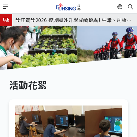
移
EN
🎉🎉🎉狂賀! 12望蘇同學榮錄MIT麻省理工學院，本校
至
主
連續兩年錄取世界第一學府！
🎊狂賀🎊2026 復興國外升學成績優異! 牛津、劍橋首
內
次雙星閃耀✨
115年校本部大學榜單再創佳績🎉，32％達醫學系錄
容
取標準、62%達台大錄取標準。各組合4科60級分9人
8月3日 分科成績公布
🎊
臺北市2026城鎮韌性(防空)演習訂於8月13日(四) 14
時30分至15時實施，全市人、車及各場所均須配合管
8月31日 開學日
制與避難演練，以免受罰。
🎉🎉🎉狂賀! 12望蘇同學榮錄MIT麻省理工學院，本校
活動花絮
連續兩年錄取世界第一學府！