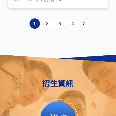
2025.06.09
中學雙語部
220
Pagination
1
2
3
4
招生資訊