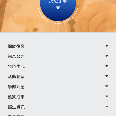
我想了解
頁
關於復興
尾
訊息公告
選
特色中心
單
活動花絮
學部介紹
優質成果
招生資訊