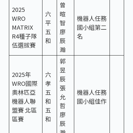
曾
2025
六
暄
WRO
機器人任務
平
智
MATRIX
國小組第二
五
廖
R4種子隊
名
和
辰
伍選拔賽
瀚
郭
昱
2025年
六
辰
WRO國際
孝
張
奧林匹亞
五
機器人任務
允
機器人聯
和
國小組佳作
哲
盟賽 北區
五
廖
區賽
和
辰
瀚