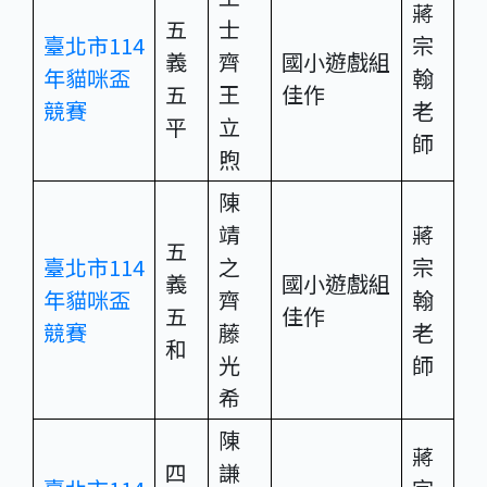
蔣
五
士
臺北市114
宗
義
齊
國小遊戲組
年貓咪盃
翰
五
王
佳作
競賽
老
平
立
師
煦
陳
靖
蔣
五
臺北市114
之
宗
義
國小遊戲組
年貓咪盃
齊
翰
五
佳作
競賽
藤
老
和
光
師
希
陳
蔣
四
謙