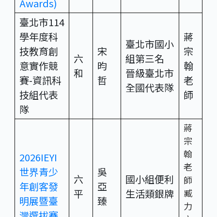
Awards)
臺北市114
學年度科
蔣
臺北市國小
技教育創
宋
宗
六
組第三名
意實作競
昀
翰
和
晉級臺北市
賽-資訊科
哲
老
全國代表隊
技組代表
師
隊
蔣
宗
翰
2026IEYI
老
世界青少
吳
六
國小組便利
師
年創客發
亞
平
生活類銀牌
臧
明展暨臺
臻
力
灣選拔賽