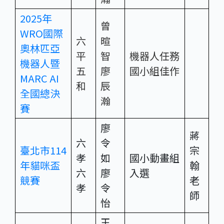
2025年
曾
WRO國際
六
暄
奧林匹亞
平
智
機器人任務
機器人暨
五
廖
國小組佳作
MARC AI
和
辰
全國總決
瀚
賽
廖
蔣
六
令
臺北市114
宗
孝
如
國小動畫組
年貓咪盃
翰
六
廖
入選
競賽
老
孝
令
師
怡
王