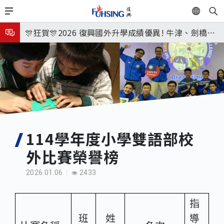
移
EN
🎉🎉🎉狂賀! 12望蘇同學榮錄MIT麻省理工學院，本校
至
主
連續兩年錄取世界第一學府！
🎊狂賀🎊2026 復興國外升學成績優異! 牛津、劍橋首
內
次雙星閃耀✨
115年校本部大學榜單再創佳績🎉，32％達醫學系錄
容
取標準、62%達台大錄取標準。各組合4科60級分9人
8月3日 分科成績公布
🎊
臺北市2026城鎮韌性(防空)演習訂於8月13日(四) 14
時30分至15時實施，全市人、車及各場所均須配合管
8月31日 開學日
制與避難演練，以免受罰。
🎉🎉🎉狂賀! 12望蘇同學榮錄MIT麻省理工學院，本校
114學年度小學雙語部校
外比賽榮譽榜
連續兩年錄取世界第一學府！
2026.01.06
2433
指
班
姓
導