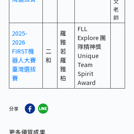
文
老
師
FLL
2025-
羅
Explore 團
2026
雅
隊精神獎
FIRST機
二
若
Unique
器人大賽
和
羅
Team
臺灣選拔
雅
Spirit
賽
柏
Award
分享
更多優質成果