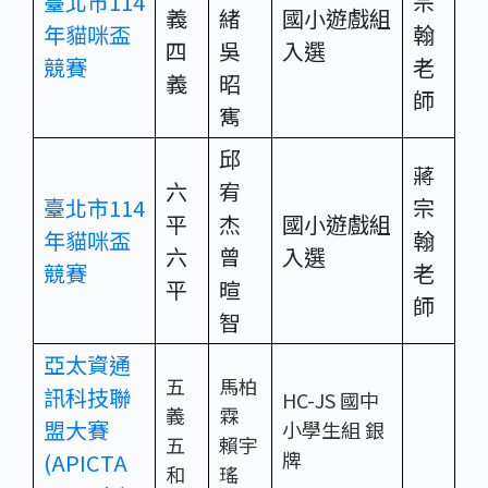
臺北市114
宗
義
緒
國小遊戲組
年貓咪盃
翰
四
吳
入選
競賽
老
義
昭
師
寯
邱
蔣
六
宥
臺北市114
宗
平
杰
國小遊戲組
年貓咪盃
翰
六
曾
入選
競賽
老
平
暄
師
智
亞太資通
五
馬柏
訊科技聯
HC-JS 國中
義
霖
盟大賽
小學生組 銀
五
賴宇
牌
(APICTA
和
瑤