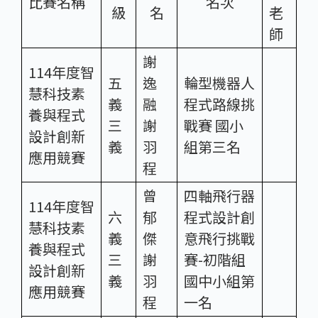
比賽名稱
名次
級
名
老
師
謝
114年度智
五
逸
輪型機器人
慧科技素
義
融
程式路線挑
養與程式
三
謝
戰賽 國小
設計創新
義
羽
組第三名
應用競賽
程
曾
四軸飛行器
114年度智
六
郁
程式設計創
慧科技素
義
傑
意飛行挑戰
養與程式
三
謝
賽-初階組
設計創新
義
羽
國中小組第
應用競賽
程
一名