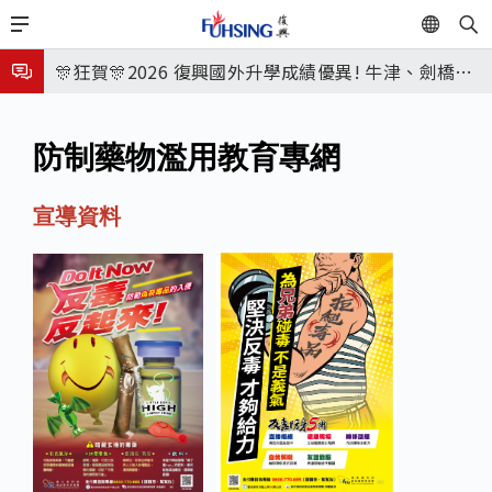
移
EN
🎉🎉🎉狂賀! 12望蘇同學榮錄MIT麻省理工學院，本校
至
主
連續兩年錄取世界第一學府！
🎊狂賀🎊2026 復興國外升學成績優異! 牛津、劍橋首
187
內
次雙星閃耀✨
115年校本部大學榜單再創佳績🎉，32％達醫學系錄
容
防制藥物濫用教育專網
取標準、62%達台大錄取標準。各組合4科60級分9人
7月27日 中學暑輔開始
🎊
8月3日 分科成績公布
宣導資料
🎉🎉🎉狂賀! 12望蘇同學榮錄MIT麻省理工學院，本校
連續兩年錄取世界第一學府！