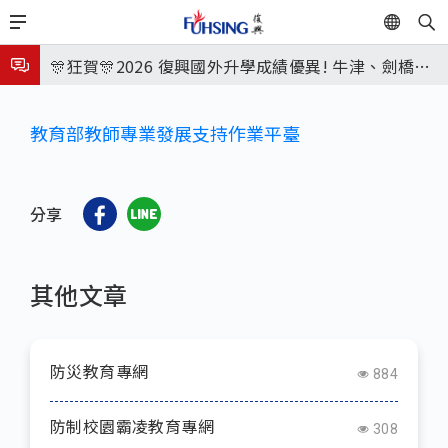
移
EN
🎉🎉🎉狂賀! 12望蘇同學榮錄MIT麻省理工學院，本校
至
主
連續兩年錄取世界第一學府！
🎊狂賀🎊2026 復興國外升學成績優異! 牛津、劍橋首
70
內
次雙星閃耀✨
115年校本部大學榜單再創佳績🎉，32％達醫學系錄
容
教育部教師專業發展支持作業平臺
取標準、62%達台大錄取標準。各組合4科60級分9人
8月3日 分科成績公布
🎊
臺北市2026城鎮韌性(防空)演習訂於8月13日(四) 14
分享
時30分至15時實施，全市人、車及各場所均須配合管
8月31日 開學日
制與避難演練，以免受罰。
🎉🎉🎉狂賀! 12望蘇同學榮錄MIT麻省理工學院，本校
其他文章
連續兩年錄取世界第一學府！
防災教育專網
884
防制校園霸凌教育專網
308