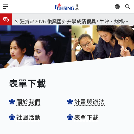
移
EN
🎉🎉🎉狂賀! 12望蘇同學榮錄MIT麻省理工學院，本校
至
主
連續兩年錄取世界第一學府！
🎊狂賀🎊2026 復興國外升學成績優異! 牛津、劍橋首
內
次雙星閃耀✨
115年校本部大學榜單再創佳績🎉，32％達醫學系錄
容
取標準、62%達台大錄取標準。各組合4科60級分9人
8月3日 分科成績公布
🎊
臺北市2026城鎮韌性(防空)演習訂於8月13日(四) 14
時30分至15時實施，全市人、車及各場所均須配合管
8月31日 開學日
制與避難演練，以免受罰。
🎉🎉🎉狂賀! 12望蘇同學榮錄MIT麻省理工學院，本校
表單下載
連續兩年錄取世界第一學府！
關於我們
計畫與辦法
社團活動
表單下載