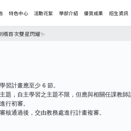
告
特色中心
活動花絮
學部介紹
優質成果
招生資訊
工學院，本校連續兩年錄取世界第一學府！
津、劍橋首次雙星閃耀✨
學系錄取標準、62%達台大錄取標準。各組合4科60級分9
日(四) 14時30分至15時實施，全市人、車及各場所均
習計畫應至少 6 節。
主題，自主學習之主題不限，但應與相關任課教師
進行初審。
工學院，本校連續兩年錄取世界第一學府！
審核通過後，交由教務處進行計畫複審。