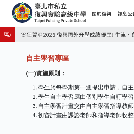
移
8月31日 開學日
主
至
關於復興
訊息公
主
🎉🎉🎉狂賀! 12望蘇同學榮錄MIT麻省理
導
內
覽
容
🎊狂賀🎊2026 復興國外升學成績優異! 牛
6679
115年校本部大學榜單再創佳績🎉，32％達醫
自主學習專區
8月3日 分科成績公布
(一)實施原則：
臺北市2026城鎮韌性(防空)演習訂於8月13
學生於每學期第一週提出申請，自主學
8月31日 開學日
學生自主學習應由個別學生自訂學習
自主學習計畫交由自主學習指導教師
🎉🎉🎉狂賀! 12望蘇同學榮錄MIT麻省理
初審計畫由課諮老師和指導老師收整