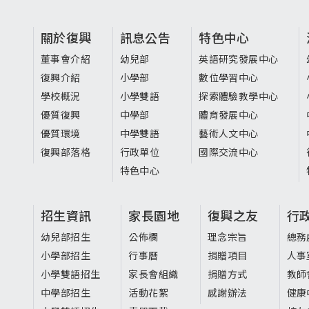
頁
關於復興
訊息公告
特色中心
尾
董事會介紹
幼兒部
英語研究發展中心
復興介紹
小學部
數位學習中心
選
學校概況
小學雙語
探索體驗教學中心
單
優質復興
中學部
體育發展中心
優質環境
中學雙語
藝術人文中心
復興部落格
行政單位
國際交流中心
特色中心
招生資訊
家長園地
復興之友
行
幼兒部招生
公佈欄
理念宗旨
總務
小學部招生
行事曆
捐贈項目
人事
小學雙語招生
家長會組織
捐贈方式
教師
中學部招生
活動花絮
感謝辦法
健康