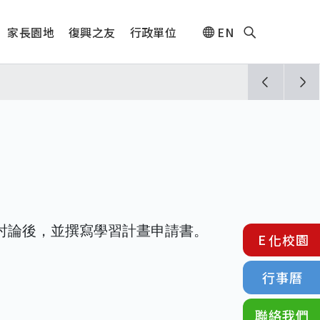
家長園地
復興之友
行政單位
EN
人🎊
須配合管制與避難演練，以免受罰。
討論後，並撰寫學習計晝申請書。
E化校園
行事曆
聯絡我們