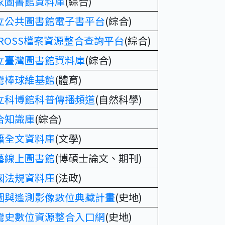
家圖書館資料庫
(綜合)
立公共圖書館電子書平台
(綜合)
CROSS檔案資源整合查詢平台
(綜合)
立臺灣圖書館資料庫
(綜合)
灣棒球維基館
(體育)
立科博館科普傳播頻道
(自然科學)
合知識庫
(綜合)
籍全文資料庫
(文學)
藝線上圖書館
(博碩士論文、期刊)
國法規資料庫
(法政)
圖與遙測影像數位典藏計畫
(史地)
灣史數位資源整合入口網
(史地)