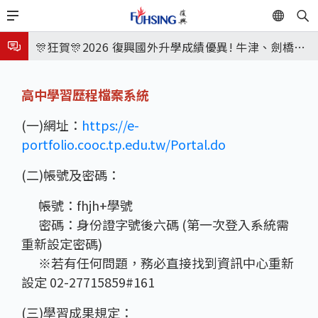
移
EN
🎉🎉🎉狂賀! 12望蘇同學榮錄MIT麻省理工學院，本校
至
主
連續兩年錄取世界第一學府！
🎊狂賀🎊2026 復興國外升學成績優異! 牛津、劍橋首
880
內
次雙星閃耀✨
115年校本部大學榜單再創佳績🎉，32％達醫學系錄
容
高中學習歷程檔案系統
取標準、62%達台大錄取標準。各組合4科60級分9人
8月3日 分科成績公布
(一)網址：
https://e-
🎊
臺北市2026城鎮韌性(防空)演習訂於8月13日(四) 14
portfolio.cooc.tp.edu.tw/Portal.do
時30分至15時實施，全市人、車及各場所均須配合管
8月31日 開學日
(二)帳號及密碼：
制與避難演練，以免受罰。
🎉🎉🎉狂賀! 12望蘇同學榮錄MIT麻省理工學院，本校
帳號：fhjh+學號
連續兩年錄取世界第一學府！
密碼：身份證字號後六碼 (第一次登入系統需
重新設定密碼)
※若有任何問題，務必直接找到資訊中心重新
設定 02-27715859#161
(三)學習成果規定：