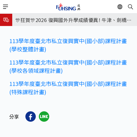
移
EN
🎉🎉🎉狂賀! 12望蘇同學榮錄MIT麻省理工學院，本校
至
主
連續兩年錄取世界第一學府！
🎊狂賀🎊2026 復興國外升學成績優異! 牛津、劍橋首
799
內
次雙星閃耀✨
115年校本部大學榜單再創佳績🎉，32％達醫學系錄
容
113學年度臺北市私立復興實中(國小部)課程計畫
取標準、62%達台大錄取標準。各組合4科60級分9人
7月27日 中學暑輔開始
(學校整體計畫)
🎊
8月3日 分科成績公布
113學年度臺北市私立復興實中(國小部)課程計畫
🎉🎉🎉狂賀! 12望蘇同學榮錄MIT麻省理工學院，本校
(學校各領域課程計畫)
連續兩年錄取世界第一學府！
113學年度臺北市私立復興實中(國小部)課程計畫
(特殊課程計畫)
分享