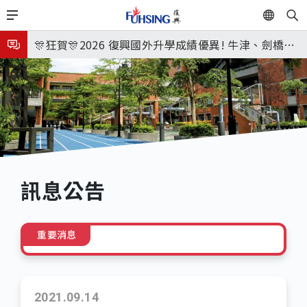
移
EN
🎉🎉🎉狂賀! 12望蘇同學榮錄MIT麻省理工學院，本校
至
主
連續兩年錄取世界第一學府！
🎊狂賀🎊2026 復興國外升學成績優異! 牛津、劍橋首
內
次雙星閃耀✨
115年校本部大學榜單再創佳績🎉，32％達醫學系錄
容
取標準、62%達台大錄取標準。各組合4科60級分9人
8月3日 分科成績公布
🎊
臺北市2026城鎮韌性(防空)演習訂於8月13日(四) 14
時30分至15時實施，全市人、車及各場所均須配合管
8月31日 開學日
制與避難演練，以免受罰。
🎉🎉🎉狂賀! 12望蘇同學榮錄MIT麻省理工學院，本校
訊息公告
連續兩年錄取世界第一學府！
重要消息
2021.09.14