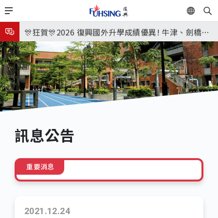
移
EN
🎉🎉🎉狂賀! 12望蘇同學榮錄MIT麻省理工學院，本校
至
主
連續兩年錄取世界第一學府！
🎊狂賀🎊2026 復興國外升學成績優異! 牛津、劍橋首
內
次雙星閃耀✨
115年校本部大學榜單再創佳績🎉，32％達醫學系錄
容
取標準、62%達台大錄取標準。各組合4科60級分9人
8月3日 分科成績公布
🎊
臺北市2026城鎮韌性(防空)演習訂於8月13日(四) 14
時30分至15時實施，全市人、車及各場所均須配合管
8月31日 開學日
制與避難演練，以免受罰。
🎉🎉🎉狂賀! 12望蘇同學榮錄MIT麻省理工學院，本校
訊息公告
連續兩年錄取世界第一學府！
重要消息
2021.12.24