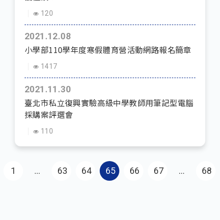
120
2021.12.08
小學部110學年度寒假體育營活動網路報名簡章
1417
2021.11.30
臺北市私立復興實驗高級中學教師用筆記型電腦
採購案評選會
110
Pagination
First page
1
…
63
64
65
66
67
…
68
Las