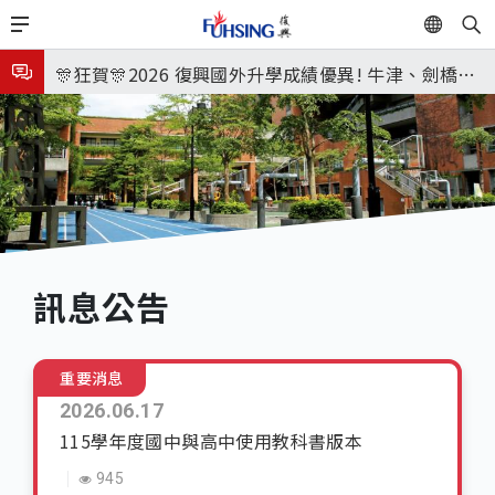
移
EN
🎉🎉🎉狂賀! 12望蘇同學榮錄MIT麻省理工學院，本校
至
主
連續兩年錄取世界第一學府！
🎊狂賀🎊2026 復興國外升學成績優異! 牛津、劍橋首
內
次雙星閃耀✨
115年校本部大學榜單再創佳績🎉，32％達醫學系錄
容
取標準、62%達台大錄取標準。各組合4科60級分9人
7月27日 中學暑輔開始
🎊
8月3日 分科成績公布
🎉🎉🎉狂賀! 12望蘇同學榮錄MIT麻省理工學院，本校
連續兩年錄取世界第一學府！
訊息公告
重要消息
2026.06.17
115學年度國中與高中使用教科書版本
945