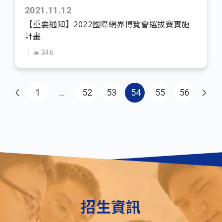
2021.11.12
【重要通知】2022國際網界博覽會選拔賽實施
計畫
346
Pagination
First page
1
…
52
53
54
55
56
招生資訊