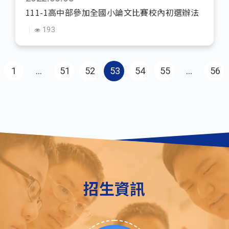
111-1高中部參加全國小論文比賽校內初選辦法
193
Pagination
First page
1
…
51
52
53
54
55
…
56
Las
招生資訊