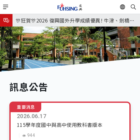
移
EN
🎉🎉🎉狂賀! 12望蘇同學榮錄MIT麻省理工學院，本校
至
主
連續兩年錄取世界第一學府！
🎊狂賀🎊2026 復興國外升學成績優異! 牛津、劍橋首
內
次雙星閃耀✨
115年校本部大學榜單再創佳績🎉，32％達醫學系錄
容
取標準、62%達台大錄取標準。各組合4科60級分9人
7月27日 中學暑輔開始
🎊
8月3日 分科成績公布
🎉🎉🎉狂賀! 12望蘇同學榮錄MIT麻省理工學院，本校
連續兩年錄取世界第一學府！
訊息公告
重要消息
2026.06.17
115學年度國中與高中使用教科書版本
944