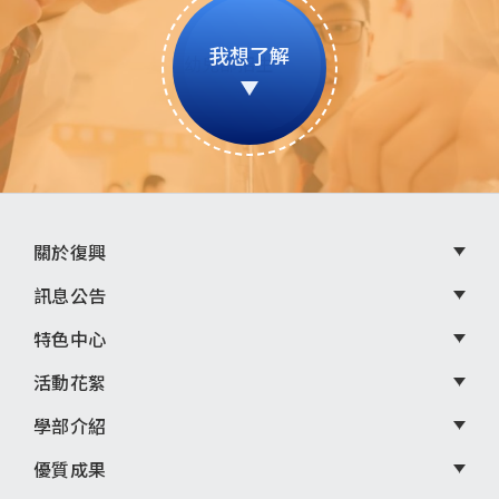
我想了解
頁
關於復興
尾
訊息公告
選
特色中心
單
活動花絮
學部介紹
優質成果