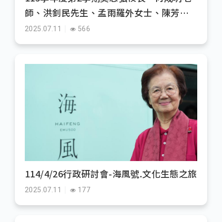
師、洪釗民先生、孟雨羅外女士、陳芳珠
女士歡送會
2025.07.11
566
114/4/26行政研討會-海風號.文化生態之旅
2025.07.11
177