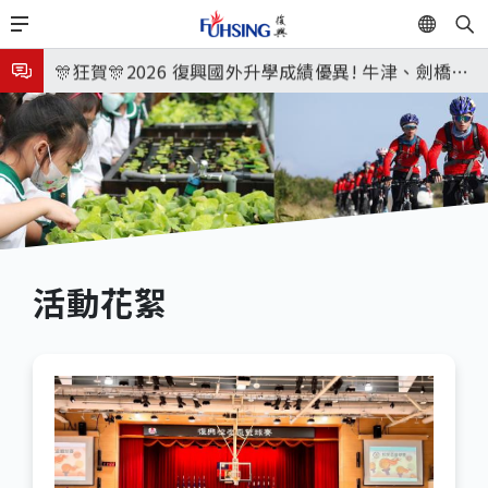
移
EN
🎉🎉🎉狂賀! 12望蘇同學榮錄MIT麻省理工學院，本校
至
主
連續兩年錄取世界第一學府！
🎊狂賀🎊2026 復興國外升學成績優異! 牛津、劍橋首
內
次雙星閃耀✨
115年校本部大學榜單再創佳績🎉，32％達醫學系錄
容
取標準、62%達台大錄取標準。各組合4科60級分9人
8月3日 分科成績公布
🎊
臺北市2026城鎮韌性(防空)演習訂於8月13日(四) 14
時30分至15時實施，全市人、車及各場所均須配合管
8月31日 開學日
制與避難演練，以免受罰。
🎉🎉🎉狂賀! 12望蘇同學榮錄MIT麻省理工學院，本校
活動花絮
連續兩年錄取世界第一學府！