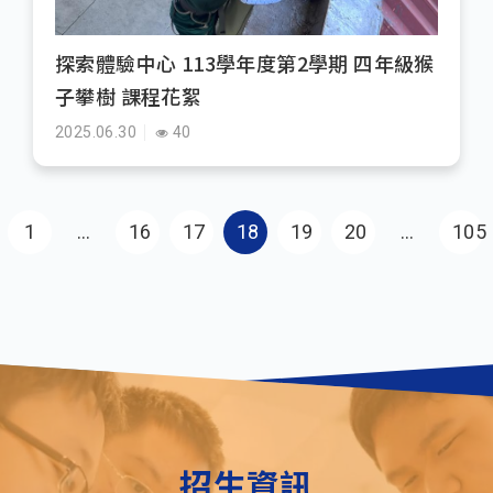
探索體驗中心 113學年度第2學期 四年級猴
子攀樹 課程花絮
2025.06.30
40
Pagination
First page
1
…
16
17
18
19
20
…
105
Las
招生資訊