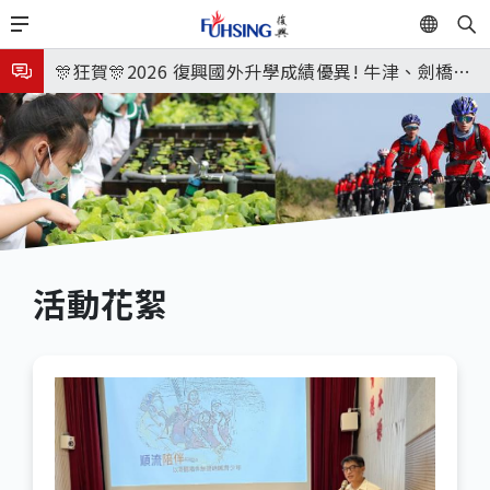
移
EN
🎉🎉🎉狂賀! 12望蘇同學榮錄MIT麻省理工學院，本校
至
主
連續兩年錄取世界第一學府！
🎊狂賀🎊2026 復興國外升學成績優異! 牛津、劍橋首
內
次雙星閃耀✨
115年校本部大學榜單再創佳績🎉，32％達醫學系錄
容
取標準、62%達台大錄取標準。各組合4科60級分9人
8月3日 分科成績公布
🎊
臺北市2026城鎮韌性(防空)演習訂於8月13日(四) 14
時30分至15時實施，全市人、車及各場所均須配合管
8月31日 開學日
制與避難演練，以免受罰。
🎉🎉🎉狂賀! 12望蘇同學榮錄MIT麻省理工學院，本校
活動花絮
連續兩年錄取世界第一學府！