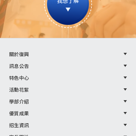
我想了解
頁
關於復興
尾
訊息公告
選
特色中心
單
活動花絮
學部介紹
優質成果
招生資訊