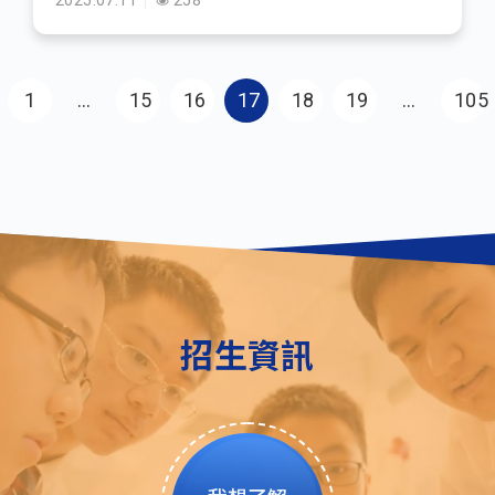
2025.07.11
258
Pagination
First page
1
…
15
16
17
18
19
…
105
Las
招生資訊