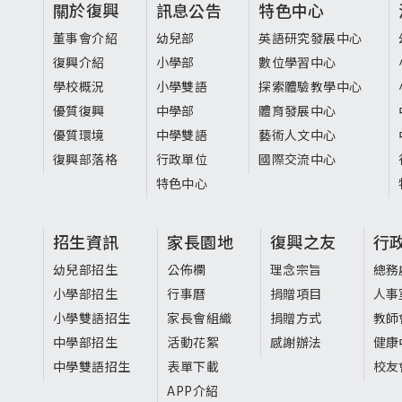
頁
關於復興
訊息公告
特色中心
尾
董事會介紹
幼兒部
英語研究發展中心
復興介紹
小學部
數位學習中心
選
學校概況
小學雙語
探索體驗教學中心
單
優質復興
中學部
體育發展中心
優質環境
中學雙語
藝術人文中心
復興部落格
行政單位
國際交流中心
特色中心
招生資訊
家長園地
復興之友
行
幼兒部招生
公佈欄
理念宗旨
總務
小學部招生
行事曆
捐贈項目
人事
小學雙語招生
家長會組織
捐贈方式
教師
中學部招生
活動花絮
感謝辦法
健康
中學雙語招生
表單下載
校友
APP介紹