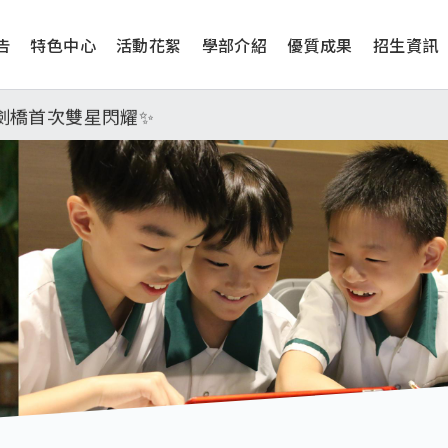
告
特色中心
活動花絮
學部介紹
優質成果
招生資訊
工學院，本校連續兩年錄取世界第一學府！
津、劍橋首次雙星閃耀✨
學系錄取標準、62%達台大錄取標準。各組合4科60級分9
日(四) 14時30分至15時實施，全市人、車及各場所均
工學院，本校連續兩年錄取世界第一學府！