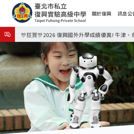
移
8月31日 開學日
主
至
關於復興
訊息公
主
🎉🎉🎉狂賀! 12望蘇同學榮錄MIT麻省理
導
內
覽
容
🎊狂賀🎊2026 復興國外升學成績優異! 牛
115年校本部大學榜單再創佳績🎉，32％達醫
8月3日 分科成績公布
臺北市2026城鎮韌性(防空)演習訂於8月13
8月31日 開學日
🎉🎉🎉狂賀! 12望蘇同學榮錄MIT麻省理