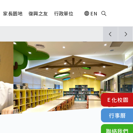
家長園地
復興之友
行政單位
EN
人🎊
須配合管制與避難演練，以免受罰。
E化校園
行事曆
聯絡我們