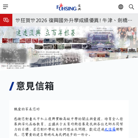
移
EN
🎉🎉🎉狂賀! 12望蘇同學榮錄MIT麻省理工學院，本校
至
主
連續兩年錄取世界第一學府！
🎊狂賀🎊2026 復興國外升學成績優異! 牛津、劍橋首
內
次雙星閃耀✨
115年校本部大學榜單再創佳績🎉，32％達醫學系錄
容
取標準、62%達台大錄取標準。各組合4科60級分9人
7月27日 中學暑輔開始
🎊
8月3日 分科成績公布
🎉🎉🎉狂賀! 12望蘇同學榮錄MIT麻省理工學院，本校
連續兩年錄取世界第一學府！
意見信箱