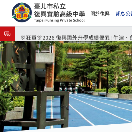
移
8月3日 分科成績公布
主
至
關於復興
訊息公
主
🎉🎉🎉狂賀! 12望蘇同學榮錄MIT麻省理
導
內
覽
容
🎊狂賀🎊2026 復興國外升學成績優異! 牛
115年校本部大學榜單再創佳績🎉，32％達醫
7月27日 中學暑輔開始
8月3日 分科成績公布
🎉🎉🎉狂賀! 12望蘇同學榮錄MIT麻省理