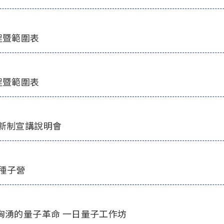
程暨範圍表
程暨範圍表
動新制宣講說明會
季種子營
洶湧的量子革命 一日量子工作坊