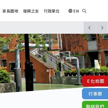
家長園地
復興之友
行政單位
EN
人🎊
E化校園
行事曆
聯絡我們