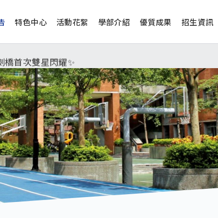
告
特色中心
活動花絮
學部介紹
優質成果
招生資訊
工學院，本校連續兩年錄取世界第一學府！
津、劍橋首次雙星閃耀✨
學系錄取標準、62%達台大錄取標準。各組合4科60級分9
工學院，本校連續兩年錄取世界第一學府！