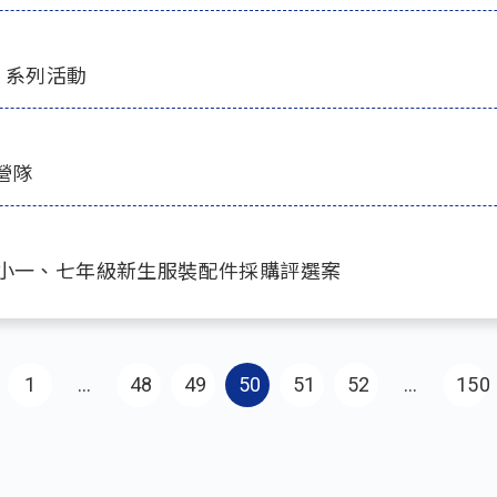
」系列活動
營隊
、小一、七年級新生服裝配件採購評選案
First page
1
…
48
49
50
51
52
…
150
Las