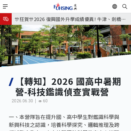
移
EN
🎉🎉🎉狂賀! 12望蘇同學榮錄MIT麻省理工學院，本校
至
主
連續兩年錄取世界第一學府！
🎊狂賀🎊2026 復興國外升學成績優異! 牛津、劍橋首
內
次雙星閃耀✨
115年校本部大學榜單再創佳績🎉，32％達醫學系錄
容
取標準、62%達台大錄取標準。各組合4科60級分9人
7月27日 中學暑輔開始
🎊
8月3日 分科成績公布
🎉🎉🎉狂賀! 12望蘇同學榮錄MIT麻省理工學院，本校
連續兩年錄取世界第一學府！
【轉知】2026 國高中暑期
營-科技鑑識偵查實戰營
2026.06.30
60
一、本營隊旨在提升國、高中學生對鑑識科學與
新興科技之認識，培養科學探究、邏輯推理及跨