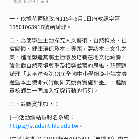
2026.06.29
8
一、依據花蓮縣政府115年6月1日府教課字第
1150106391B號函辦理。
二、為使學生主動探究人文藝術、自然科技、社
會關懷、健康環保及本土專題，體認本土文化之
美，進而塑造其鄉土情懷及培養在地文化涵養，
強化對自然環境尊重及相容並蓄的思維，花蓮縣
辦理「太平洋盃第13屆全國中小學網路小論文專
題暨本土使命式行動研究競賽實施計畫」，邀請
貴校師生一同加入探究行動的行列。
三、競賽資訊如下：
(一)活動網站曁報名系統：
https://student.hlc.edu.tw
。
(二)報名期程：即日起至9月24日（星期四）中午