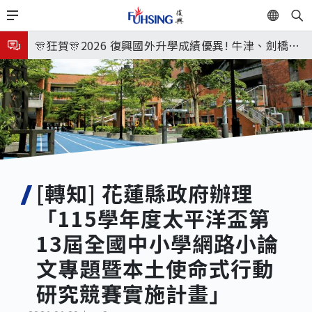
移
EN
🎉🎉🎉狂賀! 12望蘇同學榮錄MIT麻省理工學院，本校
至
主
連續兩年錄取世界第一學府！
🎊狂賀🎊2026 復興國外升學成績優異! 牛津、劍橋首
內
次雙星閃耀✨
115年校本部大學榜單再創佳績🎉，32％達醫學系錄
容
取標準、62%達台大錄取標準。各組合4科60級分9人
8月3日 分科成績公布
🎊
臺北市2026城鎮韌性(防空)演習訂於8月13日(四) 14
時30分至15時實施，全市人、車及各場所均須配合管
8月31日 開學日
制與避難演練，以免受罰。
🎉🎉🎉狂賀! 12望蘇同學榮錄MIT麻省理工學院，本校
[轉知] 花蓮縣政府辦理
「115學年度太平洋盃第
連續兩年錄取世界第一學府！
13屆全國中小學網路小論
文專題暨本土使命式行動
研究競賽實施計畫」