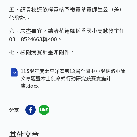
五、請貴校逕依權責核予複賽參賽師生公（差）
假登記。
六、未盡事宜，請洽花蓮縣稻香國小周慧怜主任
03－8524663轉400。
七、檢附競賽計畫如附件。
115學年度太平洋盃第13屆全國中小學網路小論
文專題暨本土使命式行動研究競賽實施計
畫.docx
分享
其他文章