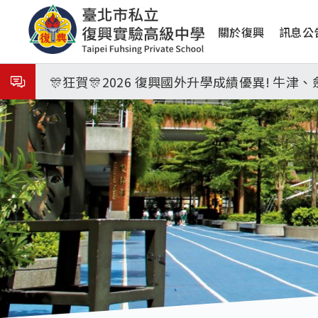
移
8月3日 分科成績公布
主
至
關於復興
訊息公
主
🎉🎉🎉狂賀! 12望蘇同學榮錄MIT麻省理
導
內
覽
容
🎊狂賀🎊2026 復興國外升學成績優異! 牛
115年校本部大學榜單再創佳績🎉，32％達醫
7月27日 中學暑輔開始
8月3日 分科成績公布
🎉🎉🎉狂賀! 12望蘇同學榮錄MIT麻省理