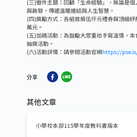
(三)徵件主題：回顧「生命經驗」，無論是
與啟發，傳遞溫暖連結與人生智慧。
(四)獎勵方式：各組首獎伍仟元禮券與頂級
萬元。
(五)加碼活動：為鼓勵大眾重拾手寫溫情，
抽獎活動。
(六)活動詳情：請參閱活動官網
https://pse.i
分享
其他文章
小學校本部115學年度教科書版本