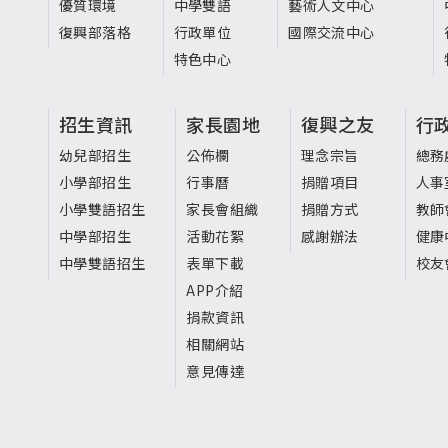
優質環境
中學雙語
藝術人文中心
復興部落格
行政單位
國際交流中心
特色中心
招生資訊
家長園地
復興之友
行
幼兒部招生
公佈欄
理念宗旨
總務
小學部招生
行事曆
捐贈項目
人事
小學雙語招生
家長會組織
捐贈方式
教師
中學部招生
活動花絮
感謝辦法
健康
中學雙語招生
表單下載
校友
APP介紹
捐款資訊
相關網站
意見傳達