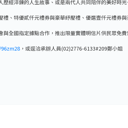
個人歷經淬鍊的人生故事、或是兩代人共同陪伴的美好時
紓壓禮、特優貳仟元禮券與豪華紓壓禮、優選壹仟元禮券與豪
本會與全國指定據點合作，推出限量實體明信片供民眾免
s/96zm28
，或逕洽承辦人員(02)2776-6133#209鄭小姐