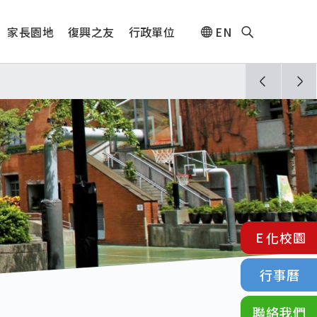
家長園地
復興之友
行政單位
EN
人🎊
E化校園
行事曆
聯絡我們