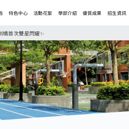
告
特色中心
活動花絮
學部介紹
優質成果
招生資訊
工學院，本校連續兩年錄取世界第一學府！
津、劍橋首次雙星閃耀✨
學系錄取標準、62%達台大錄取標準。各組合4科60級分9
工學院，本校連續兩年錄取世界第一學府！