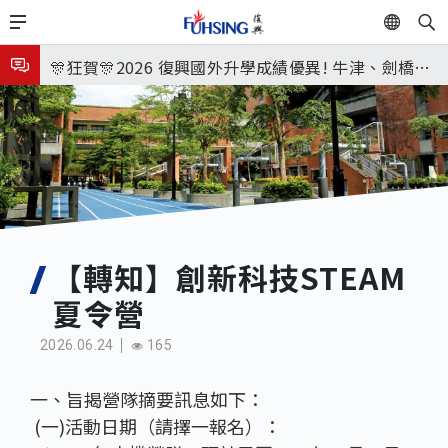
移
EN
🎉🎉🎉狂賀! 12望蘇同學榮錄MIT麻省理工學院，本校
至
主
連續兩年錄取世界第一學府！
🎊狂賀🎊2026 復興國外升學成績優異! 牛津、劍橋首
內
次雙星閃耀✨
115年校本部大學榜單再創佳績🎉，32％達醫學系錄
容
取標準、62%達台大錄取標準。各組合4科60級分9人
8月3日 分科成績公布
🎊
臺北市2026城鎮韌性(防空)演習訂於8月13日(四) 14
時30分至15時實施，全市人、車及各場所均須配合管
8月31日 開學日
制與避難演練，以免受罰。
🎉🎉🎉狂賀! 12望蘇同學榮錄MIT麻省理工學院，本校
【轉知】創新科技STEAM
夏令營
連續兩年錄取世界第一學府！
2026.06.24
165
一、旨揭營隊摘要訊息如下：
(一)活動日期（請擇一報名）：