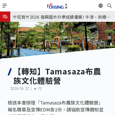
移
EN
🎉🎉🎉狂賀! 12望蘇同學榮錄MIT麻省理工學院，本校
至
主
連續兩年錄取世界第一學府！
🎊狂賀🎊2026 復興國外升學成績優異! 牛津、劍橋首
內
次雙星閃耀✨
115年校本部大學榜單再創佳績🎉，32％達醫學系錄
容
取標準、62%達台大錄取標準。各組合4科60級分9人
8月3日 分科成績公布
🎊
臺北市2026城鎮韌性(防空)演習訂於8月13日(四) 14
時30分至15時實施，全市人、車及各場所均須配合管
8月31日 開學日
制與避難演練，以免受罰。
🎉🎉🎉狂賀! 12望蘇同學榮錄MIT麻省理工學院，本校
【轉知】Tamasaza布農
族文化體驗營
連續兩年錄取世界第一學府！
2026.06.22
72
檢送本會辦理「Tamasaza布農族文化體驗營」
報名簡章及宣傳EDM各1份，請協助宣傳週知並