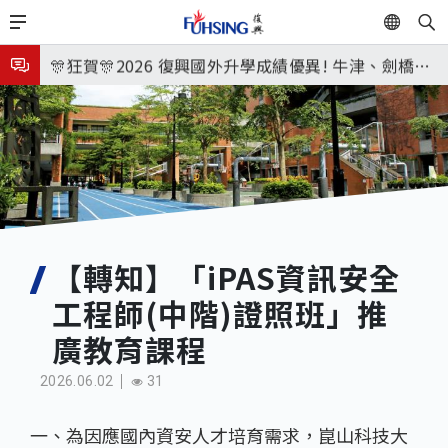
移
EN
🎉🎉🎉狂賀! 12望蘇同學榮錄MIT麻省理工學院，本校
至
主
連續兩年錄取世界第一學府！
🎊狂賀🎊2026 復興國外升學成績優異! 牛津、劍橋首
內
次雙星閃耀✨
115年校本部大學榜單再創佳績🎉，32％達醫學系錄
容
取標準、62%達台大錄取標準。各組合4科60級分9人
7月27日 中學暑輔開始
🎊
8月3日 分科成績公布
🎉🎉🎉狂賀! 12望蘇同學榮錄MIT麻省理工學院，本校
連續兩年錄取世界第一學府！
【轉知】「iPAS資訊安全
工程師(中階)證照班」推
廣教育課程
2026.06.02
31
一、為因應國內資安人才培育需求，崑山科技大