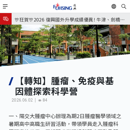
移
EN
🎉🎉🎉狂賀! 12望蘇同學榮錄MIT麻省理工學院，本校
至
主
連續兩年錄取世界第一學府！
🎊狂賀🎊2026 復興國外升學成績優異! 牛津、劍橋首
內
次雙星閃耀✨
115年校本部大學榜單再創佳績🎉，32％達醫學系錄
容
取標準、62%達台大錄取標準。各組合4科60級分9人
8月3日 分科成績公布
🎊
臺北市2026城鎮韌性(防空)演習訂於8月13日(四) 14
時30分至15時實施，全市人、車及各場所均須配合管
8月31日 開學日
制與避難演練，以免受罰。
🎉🎉🎉狂賀! 12望蘇同學榮錄MIT麻省理工學院，本校
【轉知】腫瘤、免疫與基
因體探索科學營
連續兩年錄取世界第一學府！
2026.06.02
84
一、陽交大腫瘤中心辦理為期2日腫瘤醫學領域之
暑期高中高職生研習活動，帶領學員走入腫瘤科