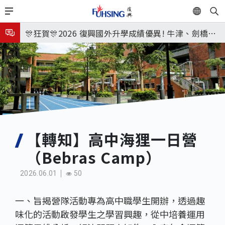
移
EN
🎉🎉🎉狂賀! 12望蘇同學榮錄MIT麻省理工學院，本校
至
主
連續兩年錄取世界第一學府！
🎊狂賀🎊2026 復興國外升學成績優異! 牛津、劍橋首
內
次雙星閃耀✨
115年校本部大學榜單再創佳績🎉，32％達醫學系錄
容
取標準、62%達台大錄取標準。各組合4科60級分9人
7月27日 中學暑輔開始
🎊
8月3日 分科成績公布
🎉🎉🎉狂賀! 12望蘇同學榮錄MIT麻省理工學院，本校
連續兩年錄取世界第一學府！
【轉知】高中海狸一日營
（Bebras Camp）
2026.06.01
50
一、旨揭營隊活動專為高中職學生開辦，透過趣
味化的活動啟發學生之學習興趣，從中培養運用