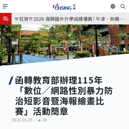
移
EN
🎉🎉🎉狂賀! 12望蘇同學榮錄MIT麻省理工學院，本校
至
主
連續兩年錄取世界第一學府！
🎊狂賀🎊2026 復興國外升學成績優異! 牛津、劍橋首
內
次雙星閃耀✨
115年校本部大學榜單再創佳績🎉，32％達醫學系錄
容
取標準、62%達台大錄取標準。各組合4科60級分9人
8月3日 分科成績公布
🎊
臺北市2026城鎮韌性(防空)演習訂於8月13日(四) 14
時30分至15時實施，全市人、車及各場所均須配合管
8月31日 開學日
制與避難演練，以免受罰。
🎉🎉🎉狂賀! 12望蘇同學榮錄MIT麻省理工學院，本校
函轉教育部辦理115年
「數位∕網路性別暴力防
連續兩年錄取世界第一學府！
治短影音暨海報繪畫比
賽」活動簡章
2026.05.29
30