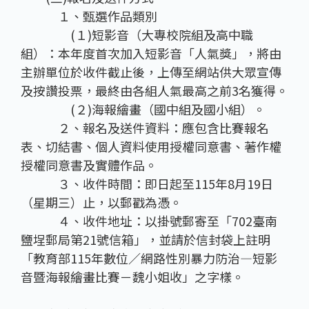
１、甄選作品類別
(１)短影音（大專校院組及高中職
組）：本年度首次加入短影音「人氣獎」，將由
主辦單位於收件截止後，上傳至網站供大眾宣傳
及按讚投票，最終由各組人氣最高之前3名獲得。
(２)海報繪畫（國中組及國小組）。
２、報名及送件資料：應包含比賽報名
表、切結書、個人資料使用授權同意書、著作權
授權同意書及實體作品。
３、收件時間：即日起至115年8月19日
（星期三）止，以郵戳為憑。
４、收件地址：以掛號郵寄至「702臺南
鹽埕郵局第21號信箱」，並請於信封袋上註明
「教育部115年數位∕網路性別暴力防治—短影
音暨海報繪畫比賽－魏小姐收」之字樣。