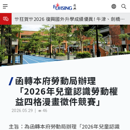
移
EN
🎉🎉🎉狂賀! 12望蘇同學榮錄MIT麻省理工學院，本校
至
主
連續兩年錄取世界第一學府！
🎊狂賀🎊2026 復興國外升學成績優異! 牛津、劍橋首
內
次雙星閃耀✨
115年校本部大學榜單再創佳績🎉，32％達醫學系錄
容
取標準、62%達台大錄取標準。各組合4科60級分9人
8月3日 分科成績公布
🎊
臺北市2026城鎮韌性(防空)演習訂於8月13日(四) 14
時30分至15時實施，全市人、車及各場所均須配合管
8月31日 開學日
制與避難演練，以免受罰。
🎉🎉🎉狂賀! 12望蘇同學榮錄MIT麻省理工學院，本校
函轉本府勞動局辦理
「2026年兒童認識勞動權
連續兩年錄取世界第一學府！
益四格漫畫徵件競賽」
2026.05.29
46
主旨：為函轉本府勞動局辦理「2026年兒童認識