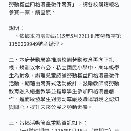
勞動權益四格漫畫徵件競賽」，請各校踴躍報名
參賽一案，請查照。
說明：
一、依據本府勞動局115年5月22日北市勞教字第
1156069949號函辦理。
二、本府勞動局為推廣校園勞動教育再向下扎
根，規劃以本市公、私立國民小學中、高年級學
生為對象，辦理兒童認識勞動權益四格漫畫徵件
活動，期藉由競賽式活動設計，鼓勵教師將勞動
教育融入繪畫教學並指導學生參加四格漫畫創
作，進而啟發學生對勞動尊嚴及職場環境之認知
與關心，提升未來公民之勞動素養。
三、旨揭活動簡章重點資訊如下：
(一)徵件期間：115年9月15日（星期二）至