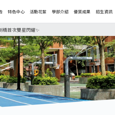
告
特色中心
活動花絮
學部介紹
優質成果
招生資訊
工學院，本校連續兩年錄取世界第一學府！
津、劍橋首次雙星閃耀✨
學系錄取標準、62%達台大錄取標準。各組合4科60級分9
日(四) 14時30分至15時實施，全市人、車及各場所均
工學院，本校連續兩年錄取世界第一學府！