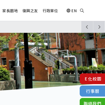
家長園地
復興之友
行政單位
EN
人🎊
須配合管制與避難演練，以免受罰。
E化校園
行事曆
聯絡我們