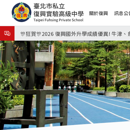
移
8月31日 開學日
主
至
關於復興
訊息公
主
🎉🎉🎉狂賀! 12望蘇同學榮錄MIT麻省理
導
內
覽
容
🎊狂賀🎊2026 復興國外升學成績優異! 牛
115年校本部大學榜單再創佳績🎉，32％達醫
8月3日 分科成績公布
臺北市2026城鎮韌性(防空)演習訂於8月13
8月31日 開學日
🎉🎉🎉狂賀! 12望蘇同學榮錄MIT麻省理