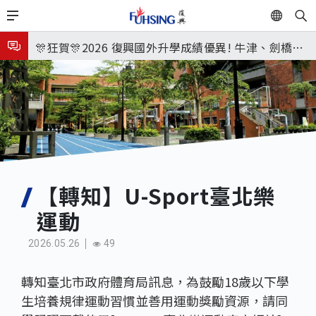
移
EN
🎉🎉🎉狂賀! 12望蘇同學榮錄MIT麻省理工學院，本校
至
主
連續兩年錄取世界第一學府！
🎊狂賀🎊2026 復興國外升學成績優異! 牛津、劍橋首
內
次雙星閃耀✨
115年校本部大學榜單再創佳績🎉，32％達醫學系錄
容
取標準、62%達台大錄取標準。各組合4科60級分9人
8月3日 分科成績公布
🎊
臺北市2026城鎮韌性(防空)演習訂於8月13日(四) 14
時30分至15時實施，全市人、車及各場所均須配合管
8月31日 開學日
制與避難演練，以免受罰。
🎉🎉🎉狂賀! 12望蘇同學榮錄MIT麻省理工學院，本校
【轉知】U-Sport臺北樂
運動
連續兩年錄取世界第一學府！
2026.05.26
49
轉知臺北市政府體育局訊息，為鼓勵18歲以下學
生培養規律運動習慣並善用運動獎勵資源，請同