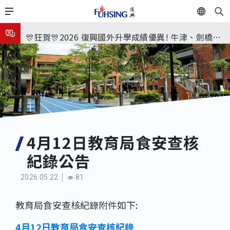
移
EN
🎉🎉🎉狂賀! 12望蘇同學榮錄MIT麻省理工學院，本校
至
主
連續兩年錄取世界第一學府！
🎊狂賀🎊2026 復興國外升學成績優異! 牛津、劍橋首
內
次雙星閃耀✨
115年校本部大學榜單再創佳績🎉，32％達醫學系錄
容
取標準、62%達台大錄取標準。各組合4科60級分9人
8月3日 分科成績公布
🎊
臺北市2026城鎮韌性(防空)演習訂於8月13日(四) 14
時30分至15時實施，全市人、車及各場所均須配合管
8月31日 開學日
制與避難演練，以免受罰。
🎉🎉🎉狂賀! 12望蘇同學榮錄MIT麻省理工學院，本校
4月12日教育局食安查核
紀錄公告
連續兩年錄取世界第一學府！
2026.05.22
81
教育局食安查核紀錄附件如下:
4月12日教育局食安查核紀錄