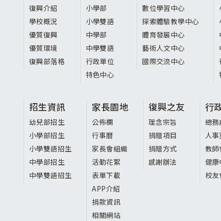
尾
復興介紹
小學部
數位學習中心
選
學校概況
小學雙語
探索體驗教學中心
單
優質復興
中學部
體育發展中心
優質環境
中學雙語
藝術人文中心
復興部落格
行政單位
國際交流中心
特色中心
招生資訊
家長園地
復興之友
行
幼兒部招生
公佈欄
理念宗旨
總務
小學部招生
行事曆
捐贈項目
人事
小學雙語招生
家長會組織
捐贈方式
教師
中學部招生
活動花絮
感謝辦法
健康
中學雙語招生
表單下載
校友
APP介紹
捐款資訊
相關網站