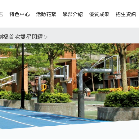
告
特色中心
活動花絮
學部介紹
優質成果
招生資訊
工學院，本校連續兩年錄取世界第一學府！
津、劍橋首次雙星閃耀✨
學系錄取標準、62%達台大錄取標準。各組合4科60級分9
日(四) 14時30分至15時實施，全市人、車及各場所均
工學院，本校連續兩年錄取世界第一學府！