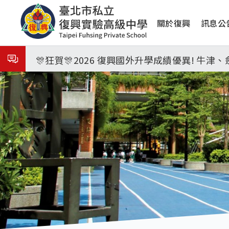
移
8月31日 開學日
主
至
關於復興
訊息公
主
🎉🎉🎉狂賀! 12望蘇同學榮錄MIT麻省理
導
內
覽
容
🎊狂賀🎊2026 復興國外升學成績優異! 牛
115年校本部大學榜單再創佳績🎉，32％達醫
8月3日 分科成績公布
臺北市2026城鎮韌性(防空)演習訂於8月13
8月31日 開學日
🎉🎉🎉狂賀! 12望蘇同學榮錄MIT麻省理