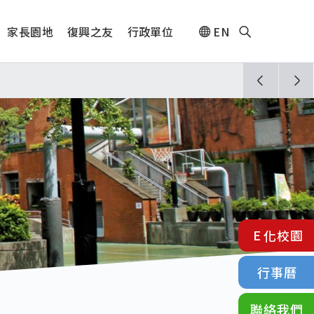
家長園地
復興之友
行政單位
EN
人🎊
須配合管制與避難演練，以免受罰。
E化校園
行事曆
聯絡我們