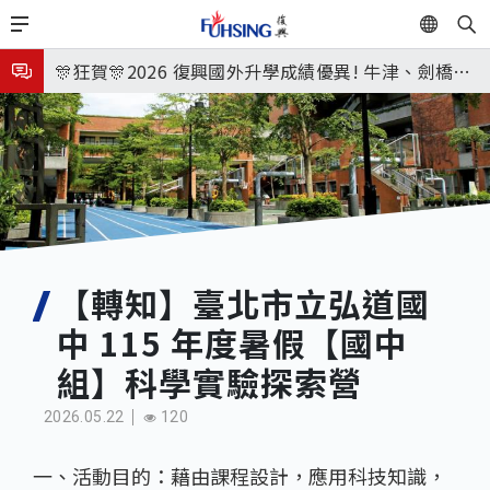
移
EN
🎉🎉🎉狂賀! 12望蘇同學榮錄MIT麻省理工學院，本校
至
主
連續兩年錄取世界第一學府！
🎊狂賀🎊2026 復興國外升學成績優異! 牛津、劍橋首
內
次雙星閃耀✨
115年校本部大學榜單再創佳績🎉，32％達醫學系錄
容
取標準、62%達台大錄取標準。各組合4科60級分9人
8月3日 分科成績公布
🎊
臺北市2026城鎮韌性(防空)演習訂於8月13日(四) 14
時30分至15時實施，全市人、車及各場所均須配合管
8月31日 開學日
制與避難演練，以免受罰。
🎉🎉🎉狂賀! 12望蘇同學榮錄MIT麻省理工學院，本校
【轉知】臺北市立弘道國
中 115 年度暑假【國中
連續兩年錄取世界第一學府！
組】科學實驗探索營
2026.05.22
120
一、活動目的：藉由課程設計，應用科技知識，