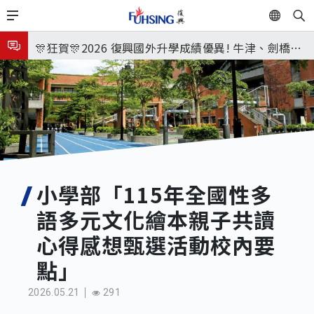
移
EN
🎉🎉🎉狂賀! 12望蘇同學榮錄MIT麻省理工學院，本校
至
主
連續兩年錄取世界第一學府！
🎊狂賀🎊2026 復興國外升學成績優異! 牛津、劍橋首
內
次雙星閃耀✨
115年校本部大學榜單再創佳績🎉，32％達醫學系錄
容
取標準、62%達台大錄取標準。各組合4科60級分9人
8月3日 分科成績公布
🎊
臺北市2026城鎮韌性(防空)演習訂於8月13日(四) 14
時30分至15時實施，全市人、車及各場所均須配合管
8月31日 開學日
制與避難演練，以免受罰。
🎉🎉🎉狂賀! 12望蘇同學榮錄MIT麻省理工學院，本校
小學部「115年全國性多
語多元文化繪本親子共讀
連續兩年錄取世界第一學府！
心得感想甄選活動校內要
點」
2026.05.21
291