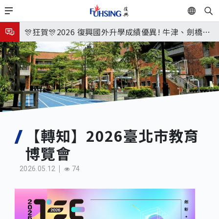
移
EN
🎉🎉🎉狂賀! 12望蘇同學榮錄MIT麻省理工學院，本校
至
主
連續兩年錄取世界第一學府！
🎊狂賀🎊2026 復興國外升學成績優異! 牛津、劍橋首
內
次雙星閃耀✨
115年校本部大學榜單再創佳績🎉，32％達醫學系錄
容
取標準、62%達台大錄取標準。各組合4科60級分9人
7月27日 中學暑輔開始
🎊
8月3日 分科成績公布
🎉🎉🎉狂賀! 12望蘇同學榮錄MIT麻省理工學院，本校
連續兩年錄取世界第一學府！
【轉知】2026臺北市教育
博覽會
2026.05.12
74