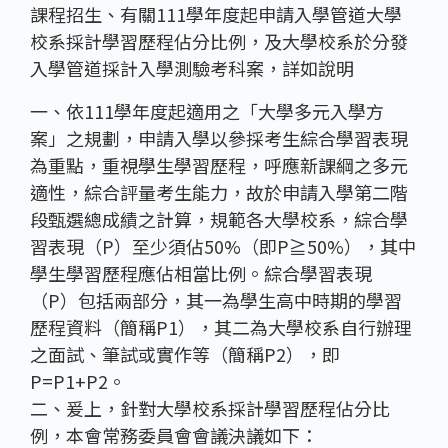
課程招生、有關111學年度起申請入學管道大學
校系採計學習歷程佔分比例，及大學校系於分發
入學管道採計入學測驗考科案，詳如說明
一、依111學年度起適用之「大學多元入學方
案」之規劃，申請入學以參採考生綜合學習表現
為重點，重視學生學習歷程，呼應新課綱之多元
適性，綜合評量考生能力，故於申請入學第二階
段甄選總成績之計算，規範各大學校系，綜合學
習表現（P）至少須佔50%（即P≧50%），其中
學生學習歷程應佔相當比例。綜合學習表現
（P）包括兩部分，其一為學生高中時期的學習
歷程資料（簡稱P1），其二為大學校系自行辦理
之面試、筆試或實作等（簡稱P2），即
P=P1+P2。
二、爰上，針對大學校系採計學習歷程佔分比
例，本會常務委員會會議決議如下：