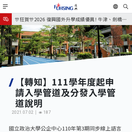
移
EN
🎉🎉🎉狂賀! 12望蘇同學榮錄MIT麻省理工學院，本校
至
主
連續兩年錄取世界第一學府！
🎊狂賀🎊2026 復興國外升學成績優異! 牛津、劍橋首
內
次雙星閃耀✨
115年校本部大學榜單再創佳績🎉，32％達醫學系錄
容
取標準、62%達台大錄取標準。各組合4科60級分9人
8月3日 分科成績公布
🎊
臺北市2026城鎮韌性(防空)演習訂於8月13日(四) 14
時30分至15時實施，全市人、車及各場所均須配合管
8月31日 開學日
制與避難演練，以免受罰。
🎉🎉🎉狂賀! 12望蘇同學榮錄MIT麻省理工學院，本校
【轉知】111學年度起申
請入學管道及分發入學管
連續兩年錄取世界第一學府！
道說明
2021.07.02
187
國立政治大學公企中心110年第3期同步線上語言