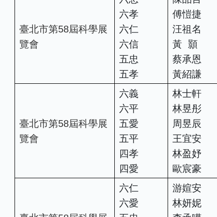
六孝
傅愷捷
臺北市第58屆科學展
六仁
汪祖名
覽會
六信
黃 顥
五忠
蔡承恩
五孝
黃紹謙
六義
林士軒
六平
林昱彤
臺北市第58屆科學展
五愛
周昱辰
覽會
五平
王宜安
四孝
林盈妤
四愛
歐宸豪
六仁
游媗安
六愛
林妍妮