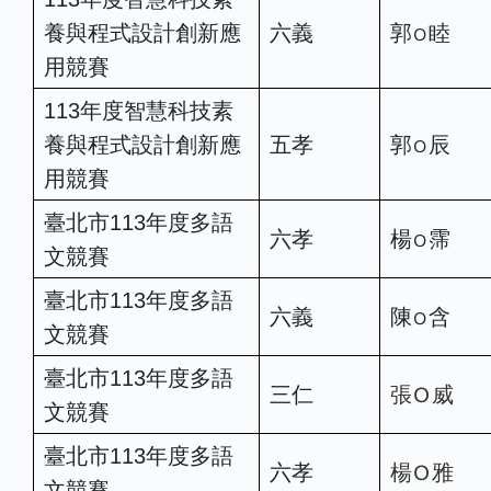
養與程式設計創新應
六義
郭
睦
Ｏ
用競賽
113年度智慧科技素
養與程式設計創新應
五孝
郭
辰
Ｏ
用競賽
臺北市113年度多語
六孝
楊
霈
Ｏ
文競賽
臺北市113年度多語
六義
陳
含
Ｏ
文競賽
臺北市113年度多語
Ｏ
三仁
張
威
文競賽
臺北市113年度多語
Ｏ
六孝
楊
雅
文競賽