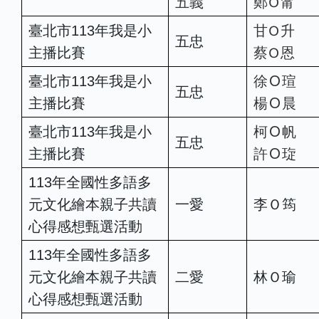
Ｏ
五義
鄭
甯
Ｏ
臺北市113年我是小
甘
升
五忠
Ｏ
主播比賽
蔡
恩
Ｏ
臺北市113年我是小
徐
瑄
五忠
Ｏ
主播比賽
楊
晨
Ｏ
臺北市113年我是小
柯
帆
五忠
Ｏ
主播比賽
許
琁
113年全國性多語多
元文化繪本親子共讀
一愛
李Ｏ筠
心得感想甄選活動
113年全國性多語多
元文化繪本親子共讀
二愛
林Ｏ瑜
心得感想甄選活動