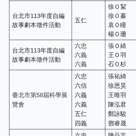
徐Ｏ絜
台北市113年度自編
徐Ｏ蓁
五仁
故事劇本徵件活動
袁Ｏ瞳
楊Ｏ珊
六忠
張Ｏ綺
台北市113年度自編
六義
王Ｏ羽
故事劇本徵件活動
六義
石Ｏ杉
六忠
張祐綺
六信
徐恩昊
臺北市第58屆科學展
六義
王唯羽
覽會
六義
陳泓君
五仁
鄭詠駿
四義
鄧睿晟
六忠
陳品言