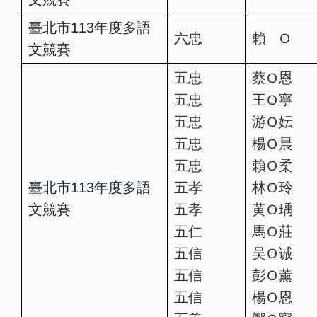
臺北市113年度多語
Ｏ
六忠
賴
文競賽
Ｏ
五忠
蔡
恩
Ｏ
五忠
王
寧
Ｏ
五忠
游
妘
Ｏ
五忠
楊
晨
Ｏ
五忠
賴
柔
Ｏ
臺北市113年度多語
五孝
林
玲
Ｏ
文競賽
五孝
黄
瑀
Ｏ
五仁
馬
莊
Ｏ
五信
吴
诚
Ｏ
五信
彭
薰
Ｏ
五信
楊
恩