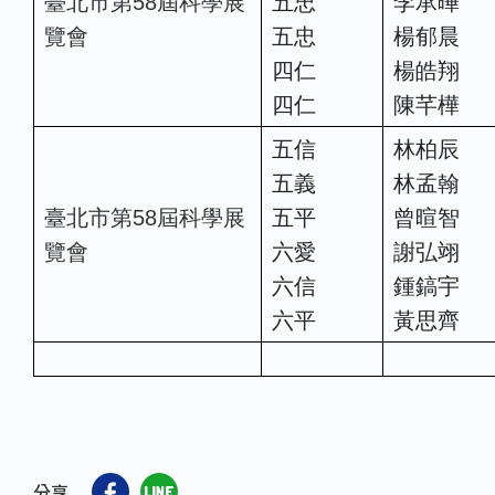
臺北市第58屆科學展
五忠
李承曄
覽會
五忠
楊郁晨
四仁
楊皓翔
四仁
陳芊樺
五信
林柏辰
五義
林孟翰
臺北市第58屆科學展
五平
曾暄智
覽會
六愛
謝弘翊
六信
鍾鎬宇
六平
黃思齊
分享