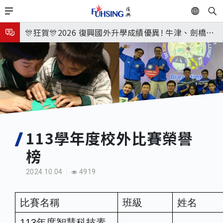
移
EN
🎉🎉🎉狂賀! 12望蘇同學榮錄MIT麻省理工學院，本校
至
主
連續兩年錄取世界第一學府！
🎊狂賀🎊2026 復興國外升學成績優異! 牛津、劍橋首
內
次雙星閃耀✨
115年校本部大學榜單再創佳績🎉，32％達醫學系錄
容
取標準、62%達台大錄取標準。各組合4科60級分9人
8月3日 分科成績公布
🎊
臺北市2026城鎮韌性(防空)演習訂於8月13日(四) 14
時30分至15時實施，全市人、車及各場所均須配合管
8月31日 開學日
制與避難演練，以免受罰。
🎉🎉🎉狂賀! 12望蘇同學榮錄MIT麻省理工學院，本校
113學年度校外比賽榮譽
榜
連續兩年錄取世界第一學府！
2024.10.04
4919
比賽名稱
班級
姓名
113年度智慧科技素