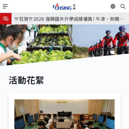
移
EN
🎉🎉🎉狂賀! 12望蘇同學榮錄MIT麻省理工學院，本校
至
主
連續兩年錄取世界第一學府！
🎊狂賀🎊2026 復興國外升學成績優異! 牛津、劍橋首
內
次雙星閃耀✨
115年校本部大學榜單再創佳績🎉，32％達醫學系錄
容
取標準、62%達台大錄取標準。各組合4科60級分9人
8月3日 分科成績公布
🎊
臺北市2026城鎮韌性(防空)演習訂於8月13日(四) 14
時30分至15時實施，全市人、車及各場所均須配合管
8月31日 開學日
制與避難演練，以免受罰。
🎉🎉🎉狂賀! 12望蘇同學榮錄MIT麻省理工學院，本校
活動花絮
連續兩年錄取世界第一學府！