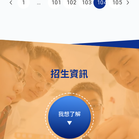
Pagination
First page
1
…
101
102
103
104
105
招生資訊
我想了解