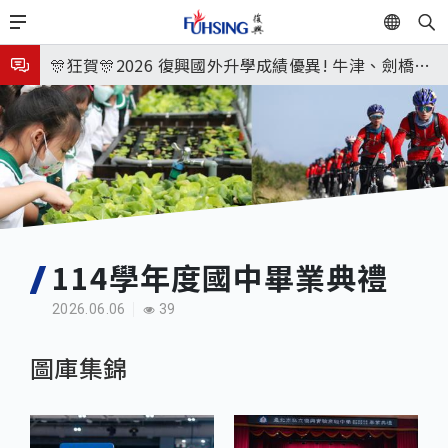
移
EN
🎉🎉🎉狂賀! 12望蘇同學榮錄MIT麻省理工學院，本校
至
主
連續兩年錄取世界第一學府！
🎊狂賀🎊2026 復興國外升學成績優異! 牛津、劍橋首
內
次雙星閃耀✨
115年校本部大學榜單再創佳績🎉，32％達醫學系錄
容
取標準、62%達台大錄取標準。各組合4科60級分9人
7月27日 中學暑輔開始
🎊
8月3日 分科成績公布
🎉🎉🎉狂賀! 12望蘇同學榮錄MIT麻省理工學院，本校
連續兩年錄取世界第一學府！
114學年度國中畢業典禮
2026.06.06
39
圖庫集錦