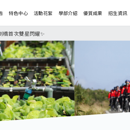
告
特色中心
活動花絮
學部介紹
優質成果
招生資訊
工學院，本校連續兩年錄取世界第一學府！
津、劍橋首次雙星閃耀✨
學系錄取標準、62%達台大錄取標準。各組合4科60級分9
工學院，本校連續兩年錄取世界第一學府！