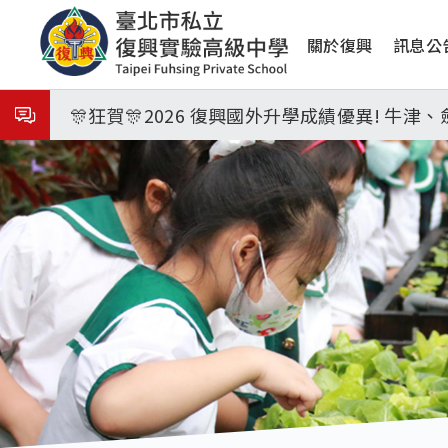
移
8月3日 分科成績公布
主
至
關於復興
訊息公
主
🎉🎉🎉狂賀! 12望蘇同學榮錄MIT麻省理
導
內
覽
容
🎊狂賀🎊2026 復興國外升學成績優異! 牛
115年校本部大學榜單再創佳績🎉，32％達醫
7月27日 中學暑輔開始
8月3日 分科成績公布
🎉🎉🎉狂賀! 12望蘇同學榮錄MIT麻省理