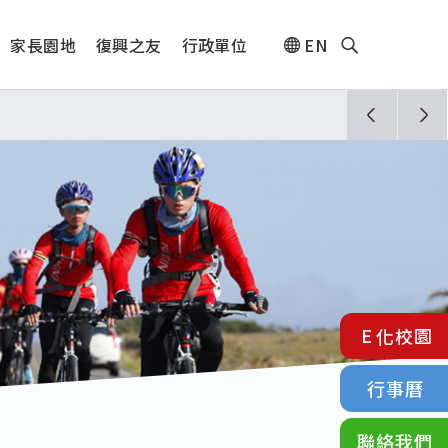
家長園地
復興之友
行政單位
EN
人🎊
E化校園
行事曆
聯絡我們